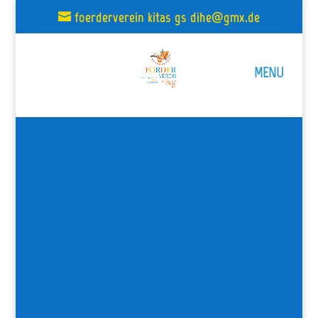
foerderverein_kitas_gs_dihe@gmx.de